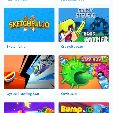
Sketchful.io
CrazySteve.io
Gyros: Brawling Star
Covirus.io