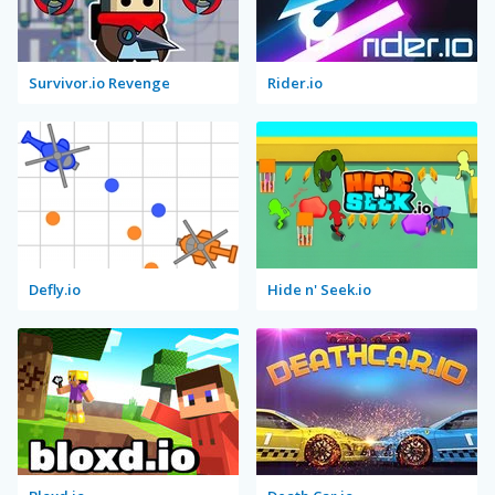
Survivor.io Revenge
Rider.io
Defly.io
Hide n' Seek.io