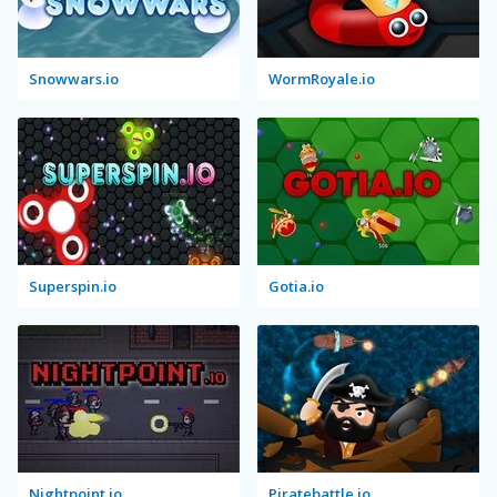
Snowwars.io
WormRoyale.io
Superspin.io
Gotia.io
Nightpoint.io
Piratebattle.io