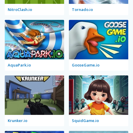
NitroClash.io
Tornado.io
AquaPark.io
GooseGame.io
Krunker.io
SquidGame.io