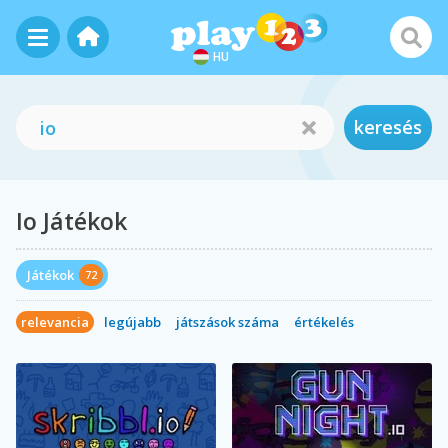
HU
keresés
Io Játékok
Játékok
72
relevancia
legújabb
játszások száma
értékelés