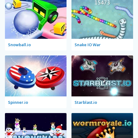
Snowball.io
Snake IO War
Spinner.io
Starblast.io