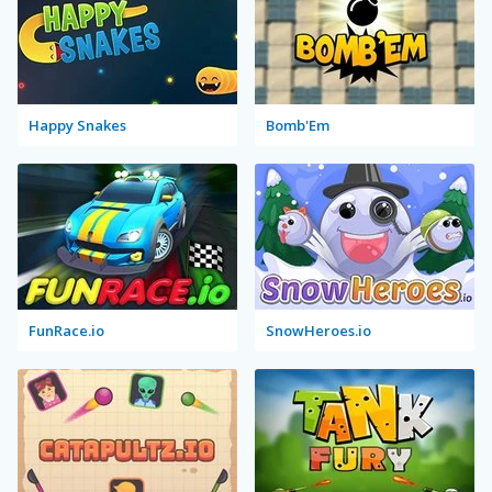
Happy Snakes
Bomb'Em
FunRace.io
SnowHeroes.io