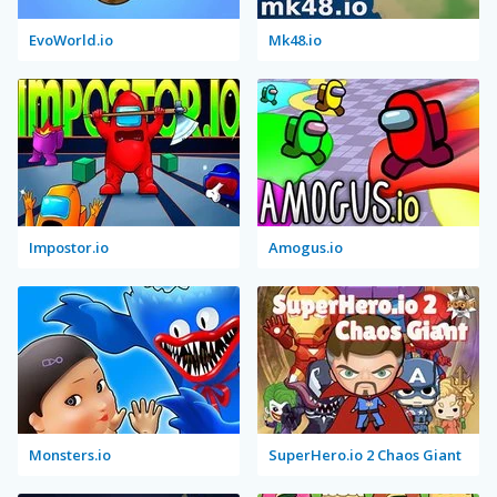
EvoWorld.io
Mk48.io
Impostor.io
Amogus.io
Monsters.io
SuperHero.io 2 Chaos Giant