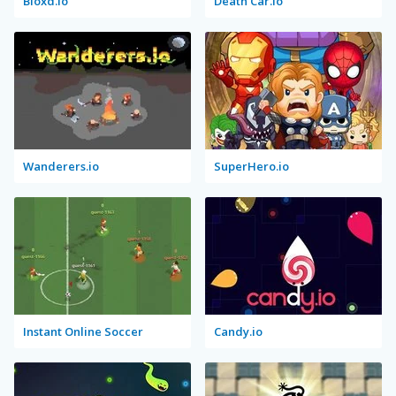
Bloxd.io
Death Car.io
Wanderers.io
SuperHero.io
Instant Online Soccer
Candy.io