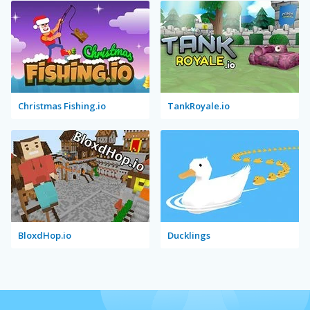
Christmas Fishing.io
TankRoyale.io
BloxdHop.io
Ducklings