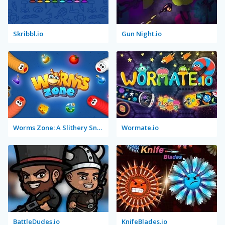
Skribbl.io
Gun Night.io
Worms Zone: A Slithery Snake
Wormate.io
BattleDudes.io
KnifeBlades.io