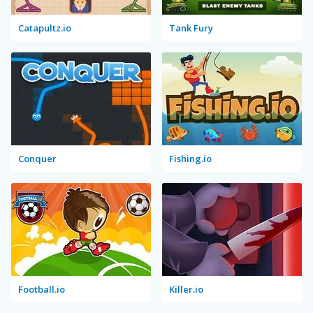
Catapultz.io
Tank Fury
Conquer
Fishing.io
Football.io
Killer.io