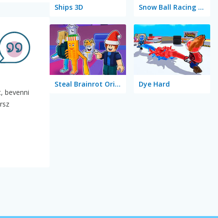
Ships 3D
Snow Ball Racing Mutliplayer
Steal Brainrot Original 3D
Dye Hard
t, bevenni
arsz