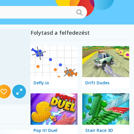
Folytasd a felfedezést
Defly.io
Drift Dudes
Pop It! Duel
Stair Race 3D