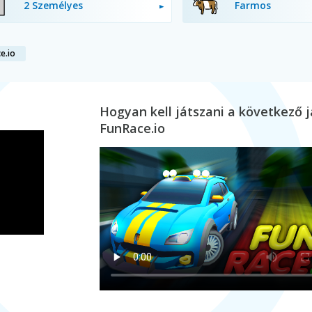
2 Személyes
Farmos
e.io
Hogyan kell játszani a következő j
FunRace.io