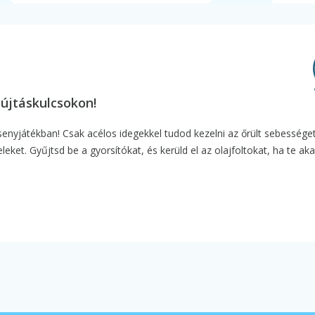
újtáskulcsokon!
rsenyjátékban! Csak acélos idegekkel tudod kezelni az őrült sebessége
eket. Gyűjtsd be a gyorsítókat, és kerüld el az olajfoltokat, ha te ak