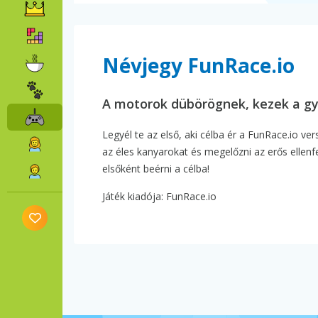
Névjegy FunRace.io
A motorok dübörögnek, kezek a gy
Legyél te az első, aki célba ér a FunRace.io ve
az éles kanyarokat és megelőzni az erős ellenfel
elsőként beérni a célba!
Játék kiadója: FunRace.io