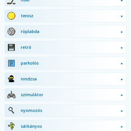
tenisz
röplabda
retró
parkolós
nindzsa
szimulátor
nyomozós
sárkányos