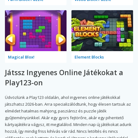
Magical Blox!
Element Blocks
Játssz Ingyenes Online Játékokat a
Play123-on
Üdvözlünk a Play123 oldalán, ahol ingyenes online játékokkal
játszhatsz 2026-ban. Arra specializálódtunk, hogy élesen tartsuk az
elmédet hatalmas mahjong, pasziánsz és puzzle játék
gyűjteményünkkel. Akár egy gyors fejtörőre, akár egy pihentető
kártyajátékra vágysz, itt megtalálod. Minden nap új játékokat adunk
hozzá, így mindig friss kihívás vár rád. Nincs letöltés és nincs