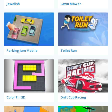
Jewelish
Lawn Mower
Parking Jam Mobile
Toilet Run
Color Fill 3D
Drift Cup Racing