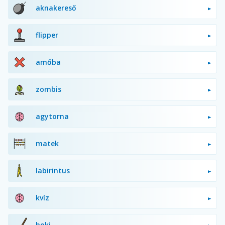
aknakereső
flipper
amőba
zombis
agytorna
matek
labirintus
kvíz
hoki