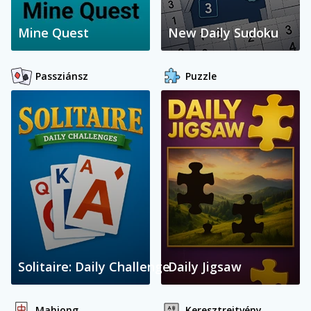
Mine Quest
New Daily Sudoku
Passziánsz
Puzzle
Solitaire: Daily Challenge
Daily Jigsaw
Mahjong
Keresztrejtvény