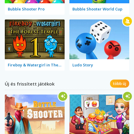
Bubble Shooter Pro
Bubble Shooter World Cup
Fireboy & Watergirl in The Forest Temple
Ludo Story
Új és frissített játékok
több új