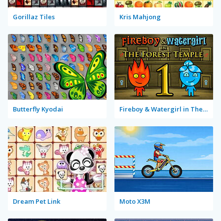
Gorillaz Tiles
Kris Mahjong
Butterfly Kyodai
Fireboy & Watergirl in The Forest Temple
Dream Pet Link
Moto X3M