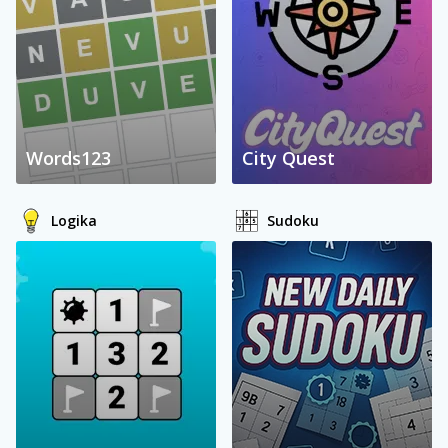
Words123
City Quest
Logika
Sudoku