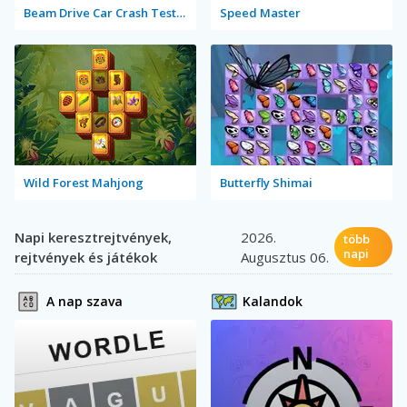
Beam Drive Car Crash Test Simulator
Speed Master
Wild Forest Mahjong
Butterfly Shimai
Napi keresztrejtvények,
2026.
több
napi
rejtvények és játékok
Augusztus 06.
A nap szava
Kalandok