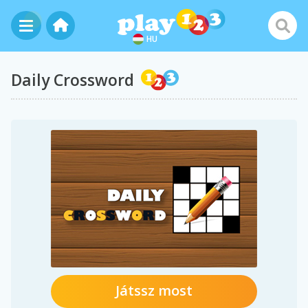
HU
Daily Crossword
Játssz most