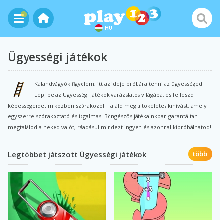
HU
Ügyességi játékok
Kalandvágyók figyelem, itt az ideje próbára tenni az ügyességed!
Lépj be az Ügyességi játékok varázslatos világába, és fejleszd
képességeidet miközben szórakozol! Találd meg a tökéletes kihívást, amely
egyszerre szórakoztató és izgalmas. Böngészős játékainkban garantáltan
megtalálod a neked valót, ráadásul mindezt ingyen és azonnal kipróbálhatod!
Legtöbbet játszott Ügyességi játékok
több