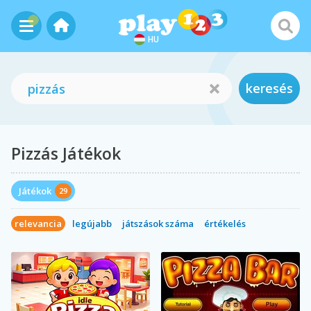
HU
keresés
Pizzás Játékok
Játékok
29
relevancia
legújabb
játszások száma
értékelés