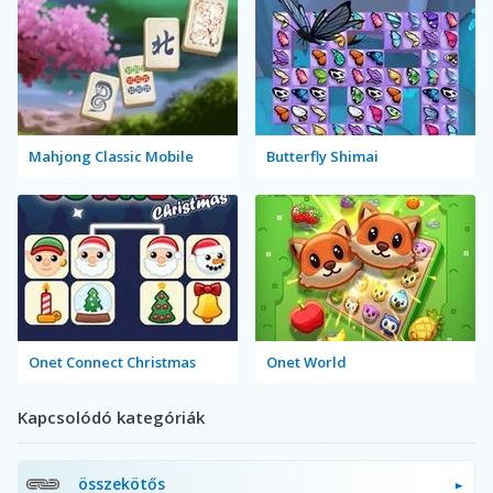
Mahjong Classic Mobile
Butterfly Shimai
Onet Connect Christmas
Onet World
Kapcsolódó kategóriák
összekötős