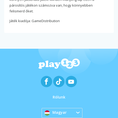
párosítós játékon számozva van, hogy könnyebben
felismerd őket.
Játék kiadója: GameDistribution
Rólunk
Magyar