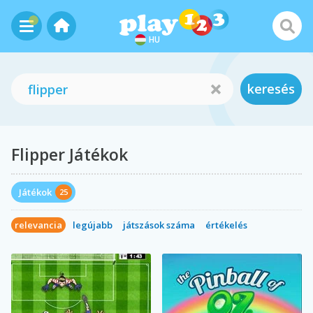
HU
keresés
Flipper Játékok
Játékok
25
relevancia
legújabb
játszások száma
értékelés