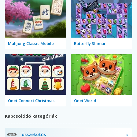
Mahjong Classic Mobile
Butterfly Shimai
Onet Connect Christmas
Onet World
Kapcsolódó kategóriák
összekötős