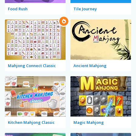
Food Rush
Tile Journey
Mahjong Connect Classic
Ancient Mahjong
Kitchen Mahjong Classic
Magic Mahjong