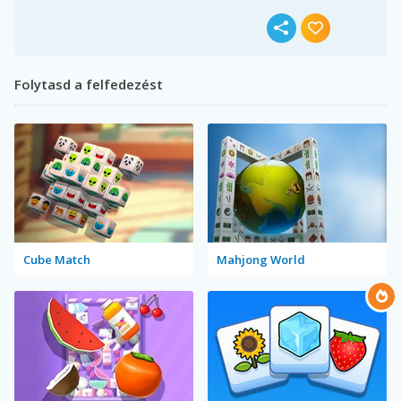
Folytasd a felfedezést
Cube Match
Mahjong World