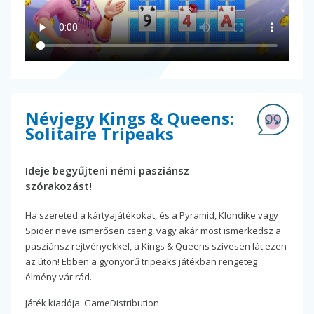
Névjegy Kings & Queens:
Solitaire Tripeaks
Ideje begyűjteni némi pasziánsz
szórakozást!
Ha szereted a kártyajátékokat, és a Pyramid, Klondike vagy
Spider neve ismerősen cseng, vagy akár most ismerkedsz a
pasziánsz rejtvényekkel, a Kings & Queens szívesen lát ezen
az úton! Ebben a gyönyörű tripeaks játékban rengeteg
élmény vár rád.
Játék kiadója: GameDistribution