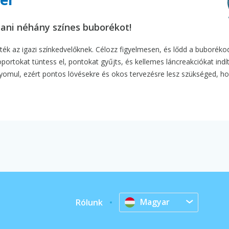
tani néhány színes buborékot!
ték az igazi színkedvelőknek. Célozz figyelmesen, és lődd a buboréko
rtokat tüntess el, pontokat gyűjts, és kellemes láncreakciókat indí
omul, ezért pontos lövésekre és okos tervezésre lesz szükséged, ho
Magyar
Rólunk