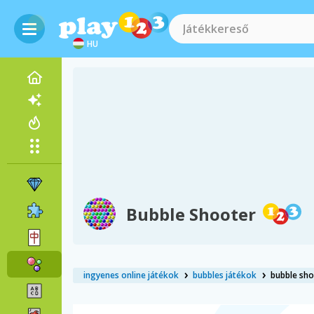
HU
Bubble Shooter
ingyenes online játékok
bubbles játékok
bubble sh