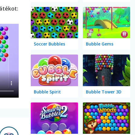
átékot:
Soccer Bubbles
Bubble Gems
Bubble Spirit
Bubble Tower 3D