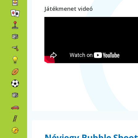
Játékmenet videó
Névjegy Bubble Shoot