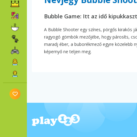
Bubble Game: Itt az idő kipukkasz
A Bubble Shooter egy színes, pörgős kirakós já
ragyogó gömbök mezőjébe, hogy párosíts, csopo
maradj éber, a buborékmező egyre közelebb ny
képernyő ne teljen meg.