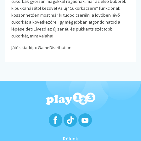
cukorkák gyorsan magukkal ragadnak, már az első buborék
kipukkanásától kezdve! Az új “Cukorkacsere” funkciónak
köszönhetően most már ki tudod cserélni a lövőben lévő
cukorkát a következőre. Így még jobban átgondolhatod a
lépéseidet! Élvezd az új zenét, és pukkants szét több
cukorkát, mint valaha!
Játék kiadója: GameDistribution
Rólunk