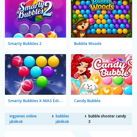
Smarty Bubbles 2
Bubble Woods
Smarty Bubbles X-MAS Edition
Candy Bubble
ingyenes online
bubbles
bubble shooter candy
játékok
játékok
3