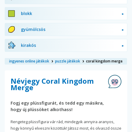
blokk
gyümölcsös
kirakós
ingyenes online játékok
puzzle játékok
coral kingdom merge
Névjegy Coral Kingdom
Merge
Fogj egy plüssfigurát, és tedd egy másikra,
hogy új plüssöket alkothass!
Rengeteg plüssfigura vár rád, mindegyik annyira aranyos,
hogy könnyű elveszni közöttük! Játssz most, és olvaszd össze