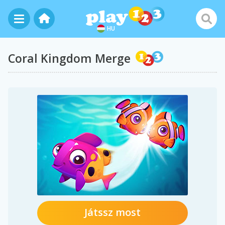
HU
Coral Kingdom Merge
Játssz most