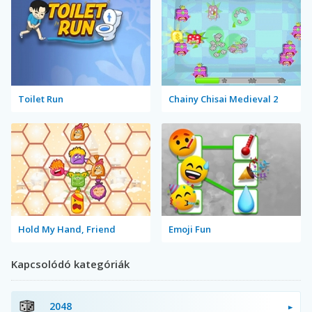
Toilet Run
Chainy Chisai Medieval 2
Hold My Hand, Friend
Emoji Fun
Kapcsolódó kategóriák
2048