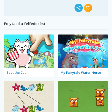
Folytasd a felfedezést
Spot the Cat
My Fairytale Water Horse