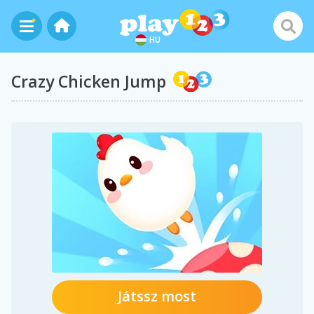
HU
Crazy Chicken Jump
Játssz most