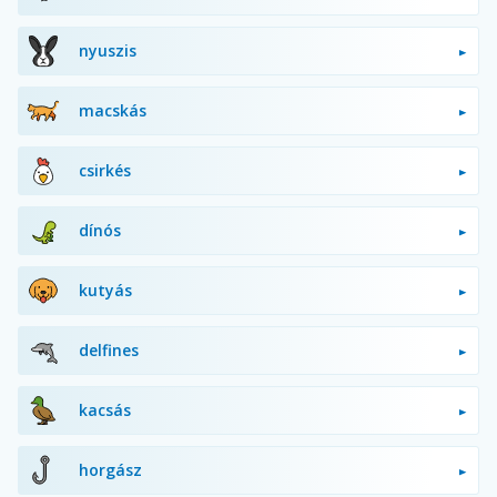
nyuszis
macskás
csirkés
dínós
kutyás
delfines
kacsás
horgász