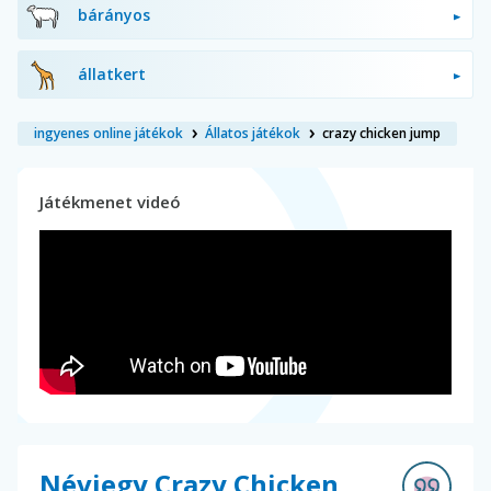
bárányos
állatkert
ingyenes online játékok
Állatos játékok
crazy chicken jump
Játékmenet videó
Névjegy Crazy Chicken