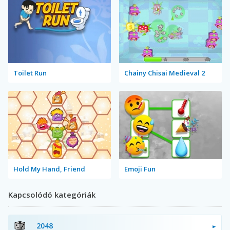
Toilet Run
Chainy Chisai Medieval 2
Hold My Hand, Friend
Emoji Fun
Kapcsolódó kategóriák
2048