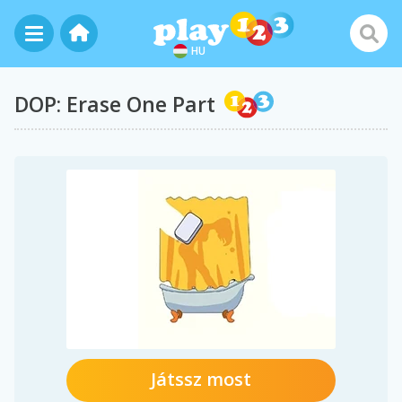
HU
DOP: Erase One Part
Játssz most