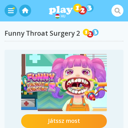
HU
Funny Throat Surgery 2
Játssz most