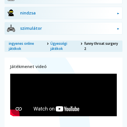
nindzsa
szimulátor
ingyenes online
Ügyességi
funny throat surgery
játékok
játékok
2
Játékmenet videó