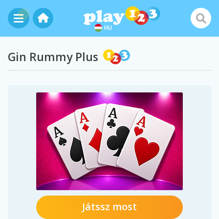
HU
Gin Rummy Plus
Játssz most