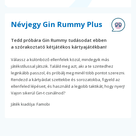
Névjegy Gin Rummy Plus
Tedd próbára Gin Rummy tudásodat ebben
a szórakoztató kétjátékos kártyajátékban!
Válassz a különböző ellenfelek közül, mindegyik más
játékstílussal játszik. Találd meg azt, aki a te szintedhez
leginkább passzol, és próbálj meg minél több pontot szerezni.
Rendezd a kártyáidat szettekbe és sorozatokba, figyeld az
ellenfeled lépéseit, és használd a legjobb taktikát, hogy nyerj!
Vajon sikerül Gin-t csinálnod?
Játék kiadója: Famobi