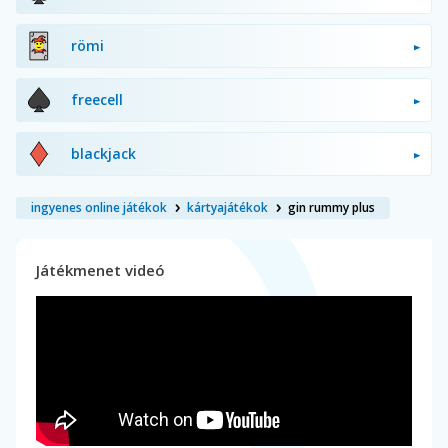
römi
freecell
blackjack
ingyenes online játékok
kártyajátékok
gin rummy plus
Játékmenet videó