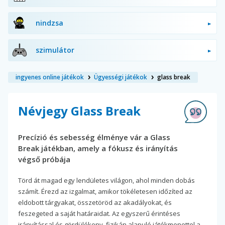
nindzsa
szimulátor
ingyenes online játékok
Ügyességi játékok
glass break
Névjegy Glass Break
Precízió és sebesség élménye vár a Glass
Break játékban, amely a fókusz és irányítás
végső próbája
Törd át magad egy lendületes világon, ahol minden dobás
számít. Érezd az izgalmat, amikor tökéletesen időzíted az
eldobott tárgyakat, összetöröd az akadályokat, és
feszegeted a saját határaidat. Az egyszerű érintéses
irányítással és gördülékeny, fizikán alapuló játékmenettel a