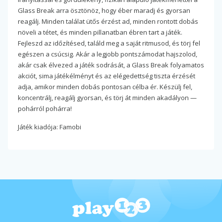
Glass Break arra ösztönöz, hogy éber maradj és gyorsan
reagálj. Minden találat ütős érzést ad, minden rontott dobás
növeli a tétet, és minden pillanatban ébren tart a játék.
Fejleszd az időzítésed, találd meg a saját ritmusod, és törj fel
egészen a csúcsig. Akár a legjobb pontszámodat hajszolod,
akár csak élvezed a játék sodrását, a Glass Break folyamatos
akciót, sima játékélményt és az elégedettség tiszta érzését
adja, amikor minden dobás pontosan célba ér. Készülj fel,
koncentrálj, reagálj gyorsan, és törj át minden akadályon —
pohárról pohárra!
Játék kiadója: Famobi