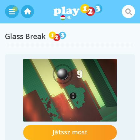
HU
Glass Break
Játssz most