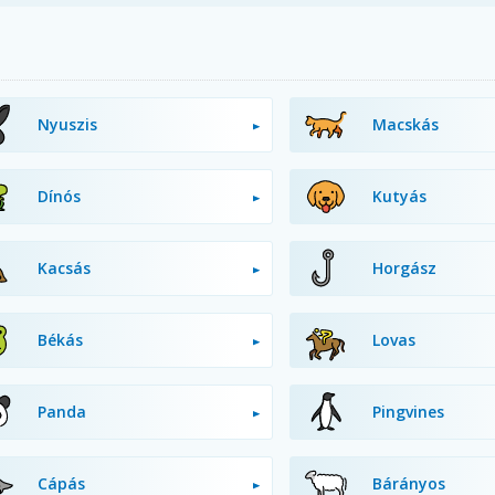
Nyuszis
Macskás
Dínós
Kutyás
Kacsás
Horgász
Békás
Lovas
Panda
Pingvines
Cápás
Bárányos