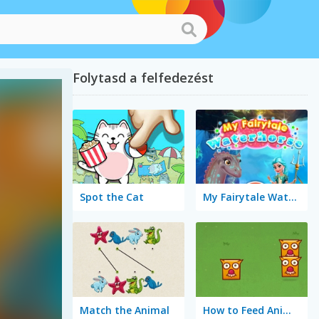
Folytasd a felfedezést
Spot the Cat
My Fairytale Water Horse
Match the Animal
How to Feed Animals?