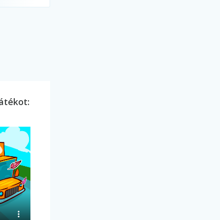
átékot: