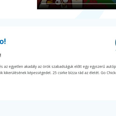
o!
!
és az egyetlen akadály az örök szabadságuk előtt egy egyszerű autóp
ók kikerülésének képességedet. 25 csirke bízza rád az életét. Go Chic