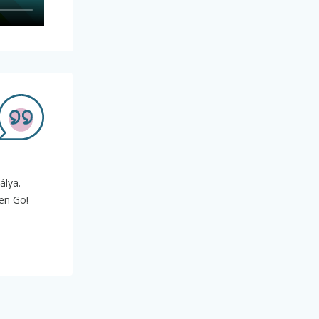
álya.
ken Go!