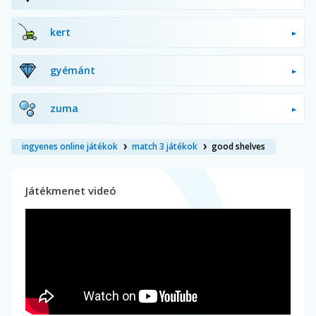
kert
gyémánt
zuma
ingyenes online játékok
match 3 játékok
good shelves
Játékmenet videó