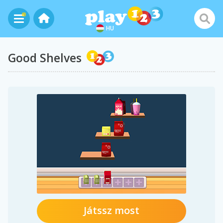
HU
Good Shelves
Játssz most