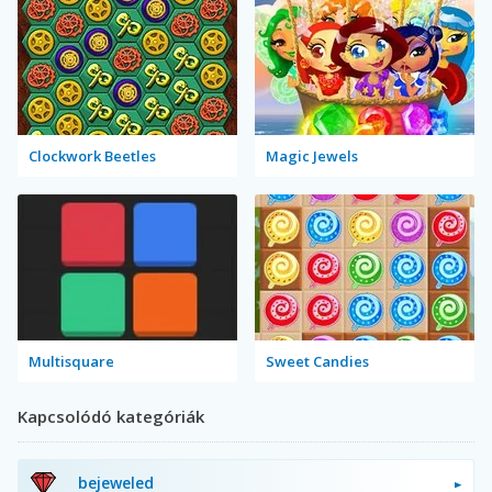
Clockwork Beetles
Magic Jewels
Multisquare
Sweet Candies
Kapcsolódó kategóriák
bejeweled