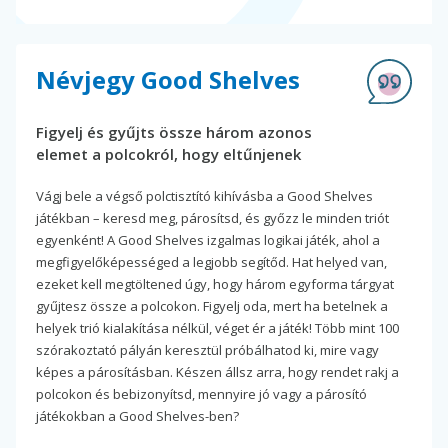
Névjegy Good Shelves
Figyelj és gyűjts össze három azonos
elemet a polcokról, hogy eltűnjenek
Vágj bele a végső polctisztító kihívásba a Good Shelves
játékban – keresd meg, párosítsd, és győzz le minden triót
egyenként! A Good Shelves izgalmas logikai játék, ahol a
megfigyelőképességed a legjobb segítőd. Hat helyed van,
ezeket kell megtöltened úgy, hogy három egyforma tárgyat
gyűjtesz össze a polcokon. Figyelj oda, mert ha betelnek a
helyek trió kialakítása nélkül, véget ér a játék! Több mint 100
szórakoztató pályán keresztül próbálhatod ki, mire vagy
képes a párosításban. Készen állsz arra, hogy rendet rakj a
polcokon és bebizonyítsd, mennyire jó vagy a párosító
játékokban a Good Shelves-ben?