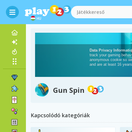
HU
Gun Spin
Kapcsolódó kategóriák