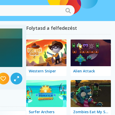
Folytasd a felfedezést
Western Sniper
Alien Attack
Surfer Archers
Zombies Eat My Stocking