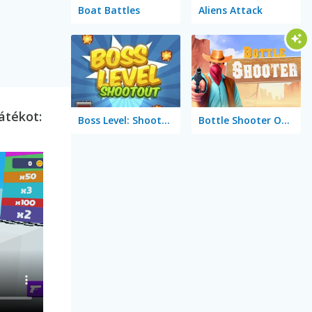
Boat Battles
Aliens Attack
átékot:
Boss Level: Shootout
Bottle Shooter Online