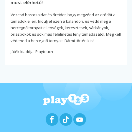
most elérhető!
Vezesd harcosaidat és őreidet, hogy megvédd az erődöt a
támadók ellen. Indulj el ezen a kalandon, és védd meg a
hercegnő tornyait ellenségek, keresztesek, sárkányok,
óriáspókok és sok más félelmetes lény támadásától. Meg kell
védened a hercegnő tornyait. Bármi történik is!
Játék kiadója: Playtouch