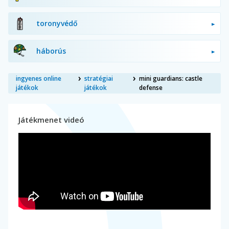
toronyvédő
háborús
ingyenes online
stratégiai
mini guardians: castle
játékok
játékok
defense
Játékmenet videó