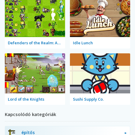
Defenders of the Realm: An Epic War!
Idle Lunch
Lord of the Knights
Sushi Supply Co.
Kapcsolódó kategóriák
építős