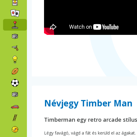
Névjegy Timber Man
Timberman egy retro arcade stílu
Légy favágó, vágd a fát és kerüld el az ágakat.