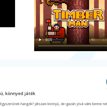
sú, könnyed játék
 Egyszerűnek hangzik? Játszani könnyű, de igazán jóvá válni benne neh