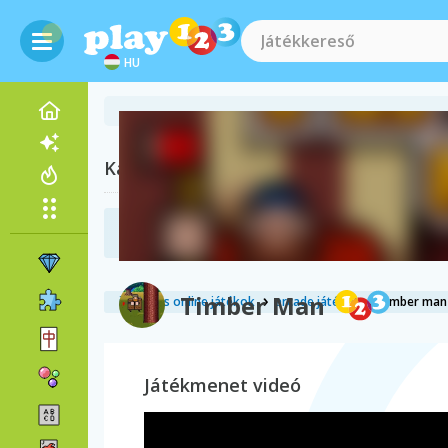
HU
Kapcsolódó kategóriák
Asteroids
Timber Man
ingyenes online játékok
arcade játékok
timber man
Játékmenet videó