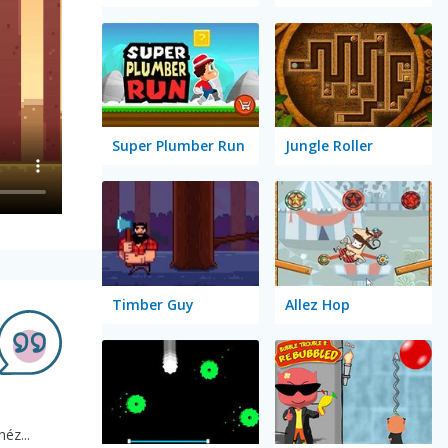
Super Plumber Run
Jungle Roller
Timber Guy
Allez Hop
éz...