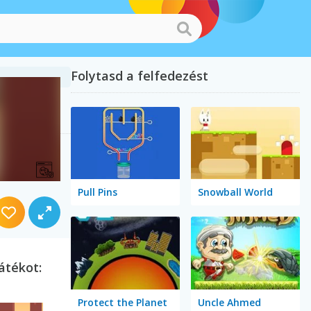
Folytasd a felfedezést
Pull Pins
Snowball World
átékot:
Protect the Planet
Uncle Ahmed