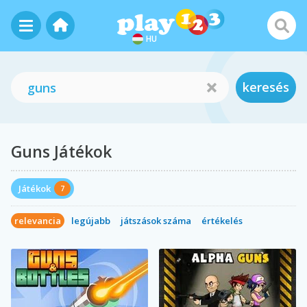
HU
keresés
Guns Játékok
Játékok
7
relevancia
legújabb
játszások száma
értékelés