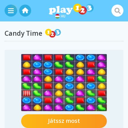
HU
Candy Time
Játssz most