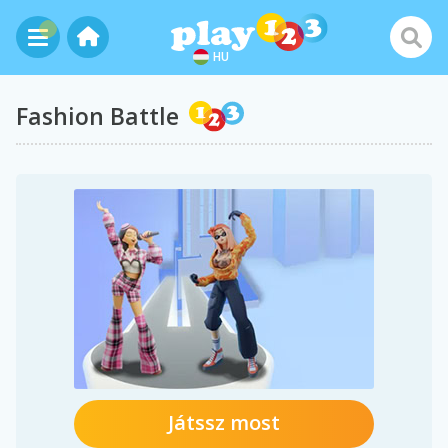
HU
Fashion Battle
Játssz most