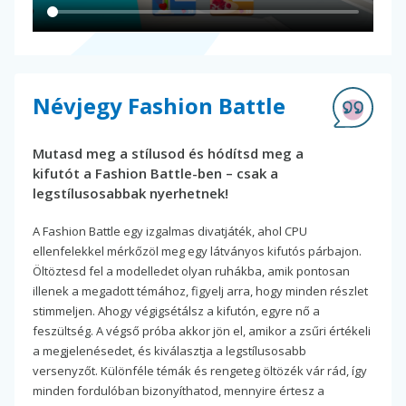
Névjegy Fashion Battle
Mutasd meg a stílusod és hódítsd meg a
kifutót a Fashion Battle-ben – csak a
legstílusosabbak nyerhetnek!
A Fashion Battle egy izgalmas divatjáték, ahol CPU
ellenfelekkel mérkőzöl meg egy látványos kifutós párbajon.
Öltöztesd fel a modelledet olyan ruhákba, amik pontosan
illenek a megadott témához, figyelj arra, hogy minden részlet
stimmeljen. Ahogy végigsétálsz a kifutón, egyre nő a
feszültség. A végső próba akkor jön el, amikor a zsűri értékeli
a megjelenésedet, és kiválasztja a legstílusosabb
versenyzőt. Különféle témák és rengeteg öltözék vár rád, így
minden fordulóban bizonyíthatod, mennyire értesz a