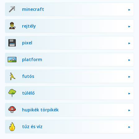
minecraft
rejtély
pixel
platform
futós
túlélő
hupikék törpikék
tűz és víz