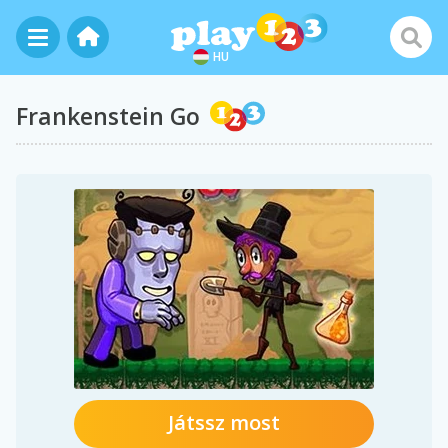
HU
Frankenstein Go
Játssz most