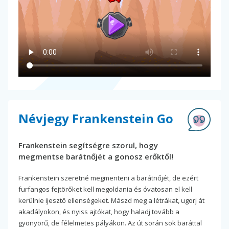
Névjegy Frankenstein Go
Frankenstein segítségre szorul, hogy
megmentse barátnőjét a gonosz erőktől!
Frankenstein szeretné megmenteni a barátnőjét, de ezért
furfangos fejtörőket kell megoldania és óvatosan el kell
kerülnie ijesztő ellenségeket. Mászd meg a létrákat, ugorj át
akadályokon, és nyiss ajtókat, hogy haladj tovább a
gyönyörű, de félelmetes pályákon. Az út során sok baráttal