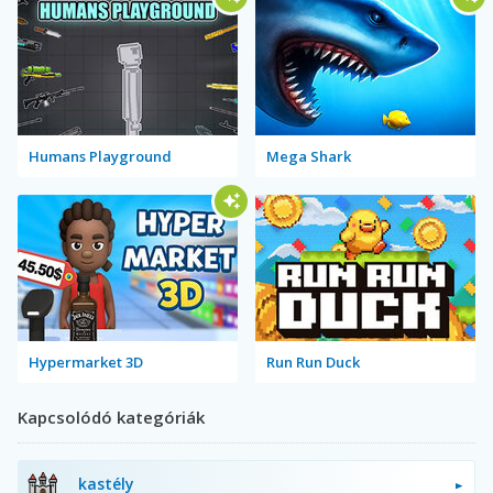
Humans Playground
Mega Shark
Hypermarket 3D
Run Run Duck
Kapcsolódó kategóriák
kastély