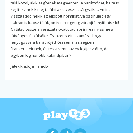
találkozol, akik segítenek megmenteni a barátnődet, ha te is
segítesz nekik megtalálni az elveszett tárgyaikat. Amint
visszaadod nekik az ellopott holmikat, valószínűleg egy
kulcsot is kapsz tőlük, amivel rengeteg zárt ajtót nyithatsz ki!
Gyűjtsd össze a varázsitalokat utad során, és nyiss meg
látványos új külsőket Frankenstein számára, hogy
lenyűgözze a barátnőjét! Készen állsz segíteni
Frankensteinnek, és részt venni az év legijesztőbb, de
egyben legmenőbb kalandjában?
Játék kiadója: Famobi