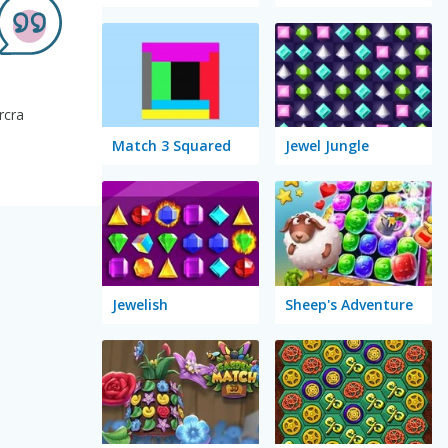
rcra
Match 3 Squared
Jewel Jungle
Jewelish
Sheep's Adventure