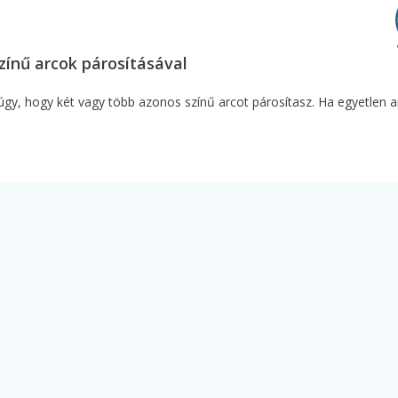
zínű arcok párosításával
 úgy, hogy két vagy több azonos színű arcot párosítasz. Ha egyetlen a