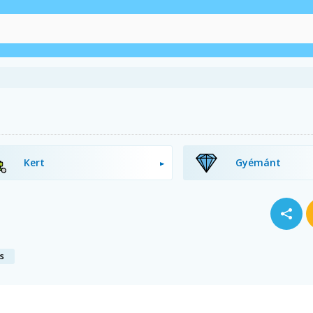
Kert
Gyémánt
s