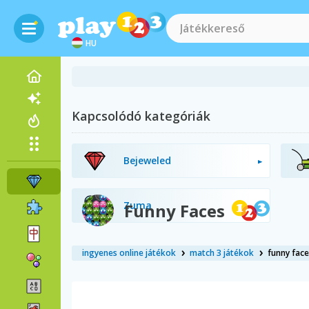
HU
Kapcsolódó kategóriák
Bejeweled
Zuma
Funny Faces
ingyenes online játékok
match 3 játékok
funny face