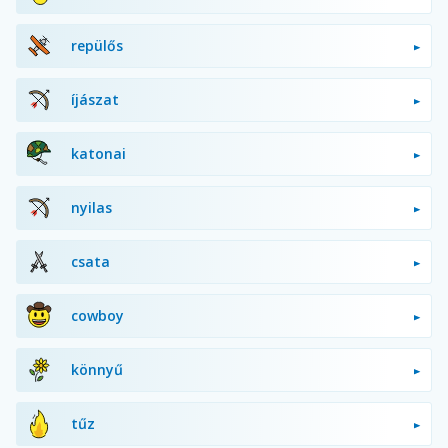
repülős
íjászat
katonai
nyilas
csata
cowboy
könnyű
tűz