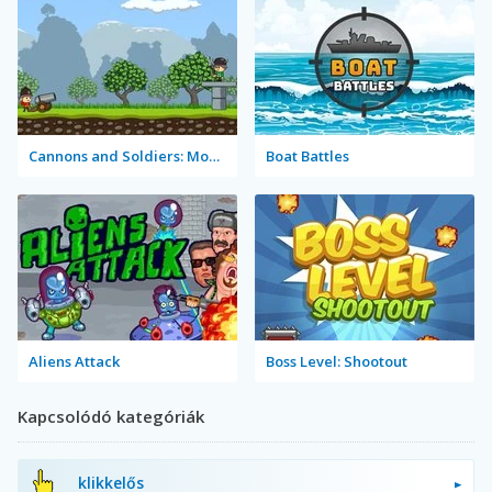
Cannons and Soldiers: Mountain Offense
Boat Battles
Aliens Attack
Boss Level: Shootout
Kapcsolódó kategóriák
klikkelős