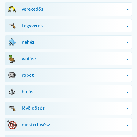
verekedős
fegyveres
nehéz
vadász
robot
hajós
lövöldözős
mesterlövész