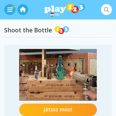
HU
Shoot the Bottle
Játssz most