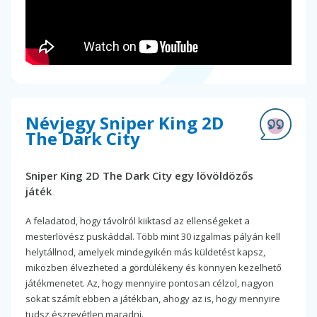
Névjegy Sniper King 2D
The Dark City
Sniper King 2D The Dark City egy lövöldözős
játék
A feladatod, hogy távolról kiiktasd az ellenségeket a
mesterlövész puskáddal. Több mint 30 izgalmas pályán kell
helytállnod, amelyek mindegyikén más küldetést kapsz,
miközben élvezheted a gördülékeny és könnyen kezelhető
játékmenetet. Az, hogy mennyire pontosan célzol, nagyon
sokat számít ebben a játékban, ahogy az is, hogy mennyire
tudsz észrevétlen maradni.