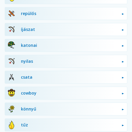
repülős
íjászat
katonai
nyilas
csata
cowboy
könnyű
tűz