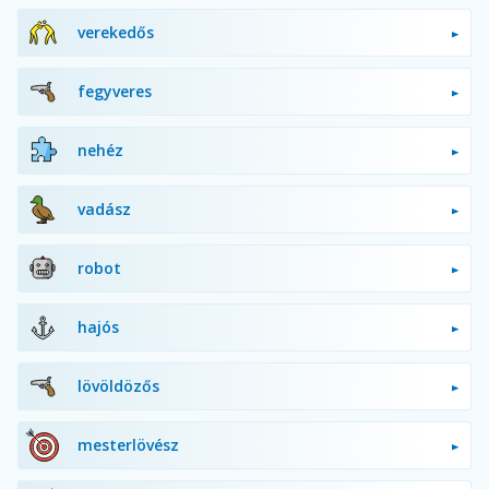
verekedős
fegyveres
nehéz
vadász
robot
hajós
lövöldözős
mesterlövész