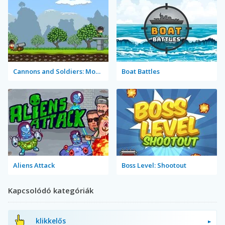
Cannons and Soldiers: Mountain Offense
Boat Battles
Aliens Attack
Boss Level: Shootout
Kapcsolódó kategóriák
klikkelős