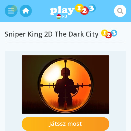
HU
Sniper King 2D The Dark City
Játssz most