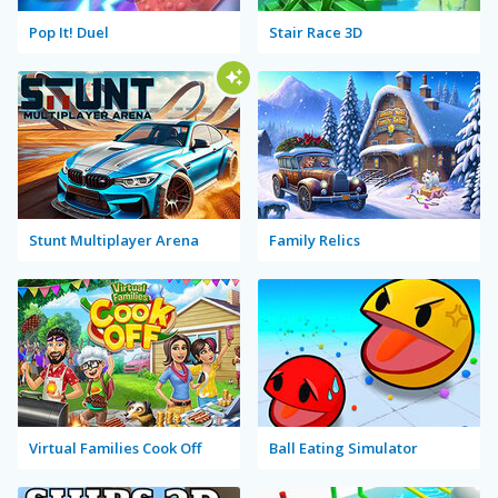
Pop It! Duel
Stair Race 3D
Stunt Multiplayer Arena
Family Relics
Virtual Families Cook Off
Ball Eating Simulator