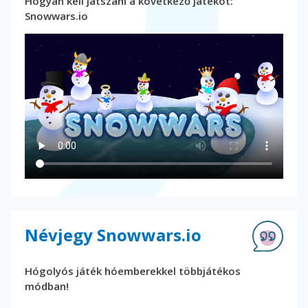
Hogyan kell játszani a következő játékot:
Snowwars.io
Névjegy Snowwars.io
Hógolyós játék hóemberekkel többjátékos
módban!