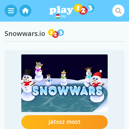
HU
Snowwars.io
Játssz most