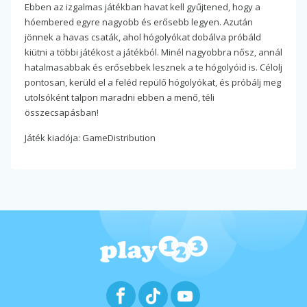
Ebben az izgalmas játékban havat kell gyűjtened, hogy a
hóembered egyre nagyobb és erősebb legyen. Azután
jönnek a havas csaták, ahol hógolyókat dobálva próbáld
kiütni a többi játékost a játékból. Minél nagyobbra nősz, annál
hatalmasabbak és erősebbek lesznek a te hógolyóid is. Célolj
pontosan, kerüld el a feléd repülő hógolyókat, és próbálj meg
utolsóként talpon maradni ebben a menő, téli
összecsapásban!
Játék kiadója: GameDistribution