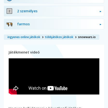
2 személyes
farmos
ingyenes online játékok
többjátékos játékok
snowwars.io
Játékmenet videó