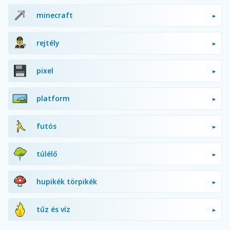
minecraft
rejtély
pixel
platform
futós
túlélő
hupikék törpikék
tűz és víz