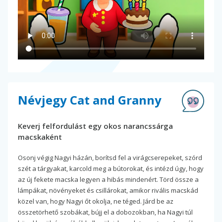
Névjegy Cat and Granny
Keverj felfordulást egy okos narancssárga
macskaként
Osonj végig Nagyi házán, borítsd fel a virágcserepeket, szórd
szét a tárgyakat, karcold meg a bútorokat, és intézd úgy, hogy
az új fekete macska legyen a hibás mindenért. Törd össze a
lámpákat, növényeket és csillárokat, amikor rivális macskád
közel van, hogy Nagyi őt okolja, ne téged. Járd be az
összetörhető szobákat, bújj el a dobozokban, ha Nagyi túl