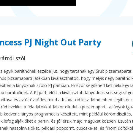
ncess PJ Night Out Party
rátról szól
gyik barátnőnek eszébe jut, hogy tartanak egy őrült pizsamapartit 
gnős pizsamaparti játékban kiválaszthatod, hogy melyik négy barátnő 
ebben a lányoknak szóló PJ partiban. Először segítened kell neki egy 
b barátnőinek. A PJ parti előtt a kiválasztott lányodnak sok segítségr
arítása és az öltözködés mind a feladatod lesz. Mindenben segíts nek
 ezekkel a feladatokkal. Mikor elindul a pizsamaparti, a lányok igaz
b kedvenc lányos programot is készített, mint például körömdíszítés, 
 lefoglalják őket a partin, és jól érzik majd magukat közben. Ezután 
enek nassolnivalókat, például popcornt, cupcake-et, és finom üdítőko