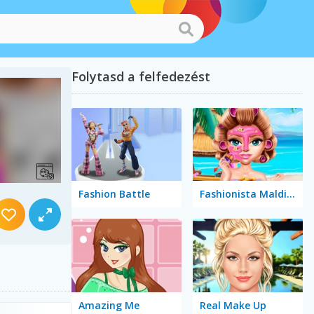
Folytasd a felfedezést
Fashion Battle
Fashionista Maldives
Amazing Me
Real Make Up