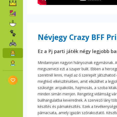
Névjegy Crazy BFF Pri
Ez a Pj parti játék négy legjobb ba
Mindannyian nagyon hiányoznak egymásnak. Az e
megszervezi ezt a szuper bulit. Ebben a herce
szeretnél lenni, majd az ő szerepét játszhatod 
meghívó elkészítésében, amit elküldhet a legjob
szüksége: arcpakolás, hajmosás, a szoba kitak
minden simán menjen. Rengeteg vidámság vár rád
bulihangulatba keverednek. A szervező lány töb
készítés és párnakészítés. Ezek a tevékenységek
párnacsata, amely igazán szórakoztató. Készít