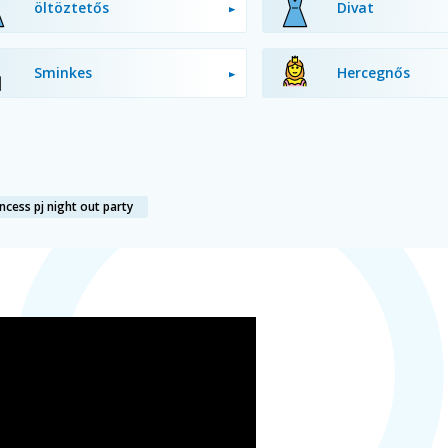
öltöztetős
Divat
Sminkes
Hercegnős
incess pj night out party