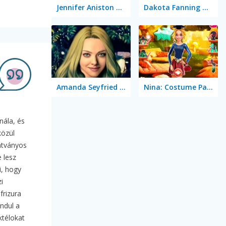
Jennifer Aniston True Make Up
Dakota Fanning True Make Up
Amanda Seyfried True Make Up
Nina: Costume Party
nála, és
közül
látványos
e lesz
i, hogy
i
frizura
indul a
ktélokat