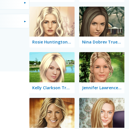
Rosie Huntington-Whiteley True Make Up
Nina Dobrev True Make Up
Kelly Clarkson True Make Up
Jennifer Lawrence True Make Up