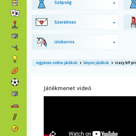
Szépség
Szerelmes
Unikornis
ingyenes online játékok
lányos játékok
crazy bff pr
Játékmenet videó