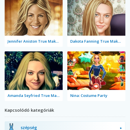
Jennifer Aniston True Make Up
Dakota Fanning True Make Up
Amanda Seyfried True Make Up
Nina: Costume Party
Kapcsolódó kategóriák
szépség